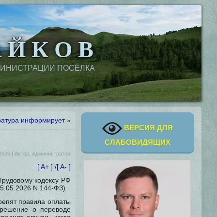
 Й К О В
МИНИСТРАЦИИ ПОСЁЛКА
ратура информирует
»
ВЕРСИЯ ДЛЯ
СЛАБОВИДЯЩИХ
2026
|
Автор:
Администратор
[ A+ ]
/
[ A- ]
Трудовому кодексу РФ
25.05.2026 N 144-ФЗ)
репят правила оплаты
ь решение о переводе