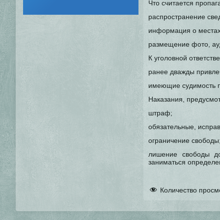
Что считается пропаг
распространение свед
информация о местах
размещение фото, ау
К уголовной ответств
ранее дважды привлеч
имеющие судимость по
Наказания, предусмот
штраф;
обязательные, испра
ограничение свободы
лишение свободы д
заниматься определе
Количество просм