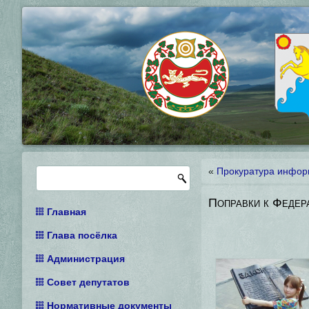
«
Прокуратура инфор
Поправки к Федер
Главная
Глава посёлка
Администрация
Совет депутатов
Нормативные документы