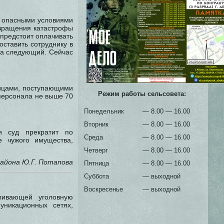
ли опасными условиями
твращения катастрофы
 предстоит оплачивать
ставить сотруднику в
 за следующий. Сейчас
лицами, поступающими
Режим работы сельсовета:
персонала не выше 70
Понедельник
— 8.00 — 16.00
Вторник
— 8.00 — 16.00
и суд прекратит по
Среда
— 8.00 — 16.00
 чужого имущества,
Четверг
— 8.00 — 16.00
айона Ю.Г. Потапова
Пятница
— 8.00 — 16.00
Суббота
— выходной
Воскресенье
— выходной
ливающей уголовную
уникационных сетях,