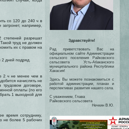
полнят случаи, когда
ть со 120 до 240 ч в
 затронет, например,
2 степеней разрешат
Здравствуйте!
 Такой труд не должен
омить их с правом на
Рад приветствовать Вас на
официальном сайте Администрации
сельского поселения Райковского
я 2 дней подряд.
сельсовета Усть-Абаканского
муниципального района Республики
Хакасия!
е 2 ч не менее чем в
Здесь Вы можете познакомиться с
добится начислять не
работой администрации, планах и
 трудовом договоре,
перспективах развития нашего села.
енной оплаты (по его
 брать 1 выходной для
С уважением, Глава
Райковского сельсовета
Нечкин В.Ю.
ее время сотруднику,
о не более 5 рабочих