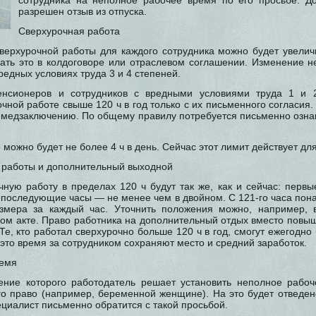
сотрудника на неполное рабочее время по его просьбе. До
разрешен отзыв из отпуска.
Сверхурочная работа
верхурочной работы для каждого сотрудника можно будет увеличи
вать это в колдоговоре или отраслевом соглашении. Изменение не
вредных условиях труда 3 и 4 степеней.
енсионеров и сотрудников с вредными условиями труда 1 и 
очной работе свыше 120 ч в год только с их письменного согласия.
 медзаключению. По общему правилу потребуется письменно ознак
 можно будет не более 4 ч в день. Сейчас этот лимит действует дл
 работы и дополнительный выходной
чную работу в пределах 120 ч будут так же, как и сейчас: первы
 последующие часы — не менее чем в двойном. С 121-го часа пона
змера за каждый час. Уточнить положения можно, например, в
ом акте. Право работника на дополнительный отдых вместо повыш
Те, кто работал сверхурочно больше 120 ч в год, смогут ежегодно
это время за сотрудником сохраняют место и средний заработок.
ремя
чение которого работодатель решает установить неполное рабоч
го право (например, беременной женщине). На это будет отведен
пециалист письменно обратится с такой просьбой.