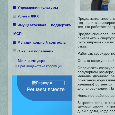
Учреждения культуры
Услуги ЖКХ
Продолжительность с
год, если зафиксиро
Имущественная поддержка
тех, кто работает во 
МСП
Предпенсионеров, п
привлекать к сверхур
быть запрещен им по
Муниципальный контроль
отказ.
О нашем поселении
Работать сверхурочно
Оплата сверхурочной
Мониторинг дорог
Противодействие коррупции
Оплачивать сверхуро
полуторном размере,
меньше двойного ра
локальном нормативн
желанию) останется. 
диспансеризации. На 
Решаем вместе
Неполное рабочее в
Закрепят срок, в те
который имеет на не
дней с даты, когда с