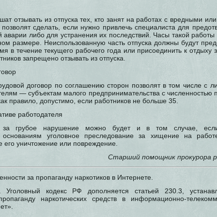
шат отзывать из отпуска тех, кто занят на работах с вредными и
о позволят сделать, если нужно привлечь специалиста для предо
 аварии либо для устранения их последствий. Часы такой работы
ном размере. Неиспользованную часть отпуска должны будут предо
мя в течение текущего рабочего года или присоединить к отдыху
тников запрещено отзывать из отпуска.
говор
рудовой договор по соглашению сторон позволят в том числе с 
ателям — субъектам малого предпринимательства с численностью 
как правило, допустимо, если работников не больше 35.
ативе работодателя
а за грубое нарушение можно будет и в том случае, есл
 основаниям уголовное преследование за хищение на работе
е его уничтожение или повреждение.
Старший помощник прокурора р
енности за пропаганду наркотиков в Интернете.
 Уголовный кодекс РФ дополняется статьей 230.3, устанав
 пропаганду наркотических средств в информационно-телекомм
ет».