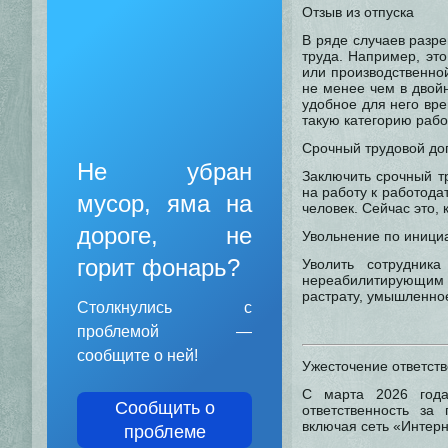
Отзыв из отпуска
В ряде случаев разре
труда. Например, эт
или производственной
не менее чем в двой
удобное для него вре
такую категорию рабо
Срочный трудовой до
Не убран
Заключить срочный т
на работу к работод
мусор, яма на
человек. Сейчас это, 
дороге, не
Увольнение по иници
горит фонарь?
Уволить сотрудник
нереабилитирующим
растрату, умышленно
Столкнулись с
проблемой —
сообщите о ней!
Ужесточение ответств
С марта 2026 года
Сообщить о
ответственность за
включая сеть «Интерн
проблеме