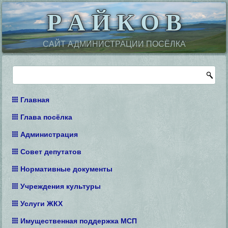
Р А Й К О В
САЙТ АДМИНИСТРАЦИИ ПОСЁЛКА
Главная
Глава посёлка
Администрация
Совет депутатов
Нормативные документы
Учреждения культуры
Услуги ЖКХ
Имущественная поддержка МСП