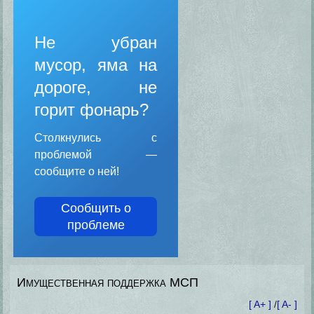
Не убран
мусор, яма на
дороге, не
горит фонарь?
Столкнулись с
проблемой —
сообщите о ней!
Сообщить о
проблеме
Имущественная поддержка МСП
[ A+ ]
/
[ A- ]