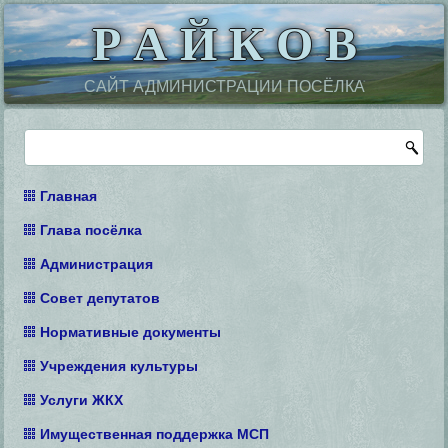
Р А Й К О В
САЙТ АДМИНИСТРАЦИИ ПОСЁЛКА
Главная
Глава посёлка
Администрация
Совет депутатов
Нормативные документы
Учреждения культуры
Услуги ЖКХ
Имущественная поддержка МСП