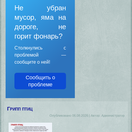
Не убран
мусор, яма на
дороге, не
горит фонарь?
Столкнулись с
проблемой —
сообщите о ней!
Сообщить о
проблеме
Грипп птиц
Опубликовано
06.08.2026
|
Автор:
Администратор