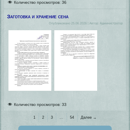
Количество просмотров:
36
Заготовка и хранение сена
Опубликовано
25.06.2026
|
Автор:
Администратор
Количество просмотров:
33
1
2
3
…
54
Далее →