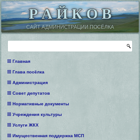
Р А Й К О В
САЙТ АДМИНИСТРАЦИИ ПОСЁЛКА
Главная
Глава посёлка
Администрация
Совет депутатов
Нормативные документы
Учреждения культуры
Услуги ЖКХ
Имущественная поддержка МСП