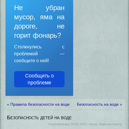
Не убран
мусор, яма на
дороге, не
горит фонарь?
Столкнулись с
проблемой —
сообщите о ней!
Сообщить о
проблеме
«
Правила безопасности на воде
Безопасность на воде
»
Безопасность детей на воде
Опубликовано
29.05.2025
|
Автор:
Администратор