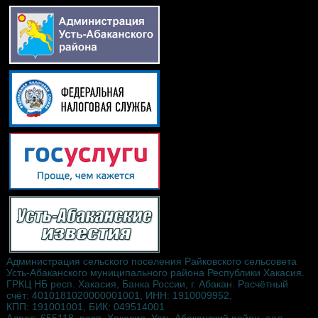
Администрация сельского поселения Райковского сельсовета
Усть-Абаканского муниципального района Республики Хакасия.
ГРКЦ НБ респ. Хакасия, Банка России, г. Абакан. Расчётный
счёт: 4010181020000001001, ИНН: 1910009952,
КПП: 191001001, БИК: 049514001