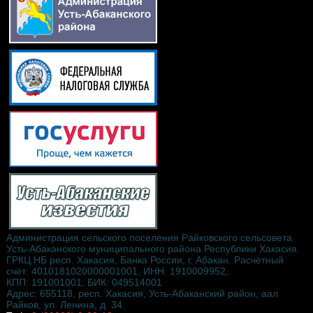
Администрация сельского поселения Райковского сельсовета
Усть-Абаканского муниципального района Республики Хакасия.
ГРКЦ НБ респ. Хакасия, Банка России, г. Абакан. Расчётный
счёт: 4010181020000001001, ИНН: 1910009952,
КПП: 191001001, БИК: 049514001
Адрес: 655118, респ. Хакасия, Усть-Абаканский район, аал
Райков, ул. Ленина, д. 34.