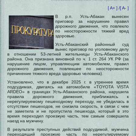
[ A+ ]
/
[ A- ]
В р.п. Усть-Абакан вынесен
приговор за нарушение правил
дорожного движения, что повлекло
по неосторожности тяжкий вред
здоровью.
Усть-Абаканский районный суд
вынес приговор по уголовному делу
в отношении 53-летней жительницы Усть-Абаканского
района. Она признана виновной по ч. 1 ст. 264 УК РФ (за
нарушение лицом, управляющим автомобилем, правил
дорожного движения, повлекшее по неосторожности
причинение тяжкого вреда здоровью человека).
Установлено, что в декабре 2025 г. в утреннее время
подсудимая, двигаясь на автомобиле «TOYOTA VISTA
ARDEO» в границах Усть-Абаканского района, нарушила
правила дорожного движения, приближаясь к
нерегулируемому пешеходному переходу, не убедилась в
отсутствии пешеходов, не снизила скорость, в связи с чем
не заметила и не пропустила пешехода, который в это
время переходил проезжую часть, тем самым совершила
наезд на мужчину.
В результате преступных действий подсудимой, мужчина
переходящий проезжую часть по нерегулируемому