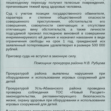
пешеходному переходу получил телесные повреждения,
причинившие тяжкий вред здоровью человека.
Суд с учетом позиции государственного обвинителя,
характера и степени общественной опасности
совершенного преступления, обстоятельств его
совершения, совокупности смягчающих и отсутствии
отягчающих вину обстоятельств, а также личности
подсудимой признал последнюю виновной в совершении
инкриминируемого ей деяния и назначил наказание в виде
ограничения свободы на срок 1 год, гражданский иск
заявленный потерпевшим удовлетворил в размере 500 000
рублей.
Приговор суда не вступил в законную силу.
Помощник прокурора района Н.В. Рубцова
Прокуратурой района выявлены нарушения при
оборудовании и использовании игровых сооружений для
детей
Прокуратурой Усть-Абаканского района проведена
проверка соблюдения ТОС «Новый Расцвет»
законодательства, регламентирующего безопасность
жизни, охрану здоровья при оборудовании и использовании
игровых сооружений для детей.
В ходе осмотра территории детской площадки установлено,