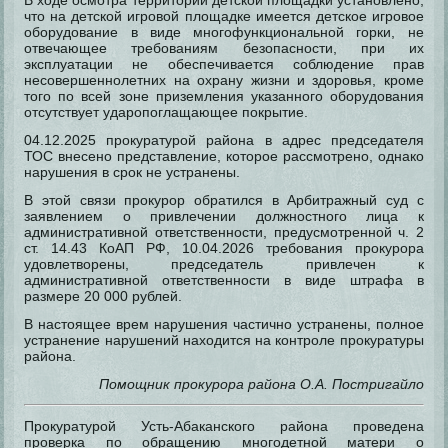
что на детской игровой площадке имеется детское игровое
оборудование в виде многофункциональной горки, не
отвечающее требованиям безопасности, при их
эксплуатации не обеспечивается соблюдение прав
несовершеннолетних на охрану жизни и здоровья, кроме
того по всей зоне приземления указанного оборудования
отсутствует ударопоглащающее покрытие.
04.12.2025 прокуратурой района в адрес председателя
ТОС внесено представление, которое рассмотрено, однако
нарушения в срок не устранены.
В этой связи прокурор обратился в Арбитражный суд с
заявлением о привлечении должностного лица к
административной ответственности, предусмотренной ч. 2
ст. 14.43 КоАП РФ, 10.04.2026 требования прокурора
удовлетворены, председатель привлечен к
административной ответственности в виде штрафа в
размере 20 000 рублей.
В настоящее врем нарушения частично устранены, полное
устранение нарушений находится на контроле прокуратуры
района.
Помощник прокурора района О.А. Постригайло
Прокуратурой Усть-Абаканского района проведена
проверка по обращению многодетной матери о