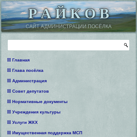
Р А Й К О В
САЙТ АДМИНИСТРАЦИИ ПОСЁЛКА
Главная
Глава посёлка
Администрация
Совет депутатов
Нормативные документы
Учреждения культуры
Услуги ЖКХ
Имущественная поддержка МСП