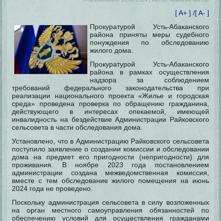
[ A+ ]
/
[ A- ]
Прокуратурой Усть-Абаканского
района приняты меры судебного
понуждения по обследованию
жилого дома.
Прокуратурой Усть-Абаканского
района в рамках осуществления
надзора за соблюдением
требований федерального законодательства при
реализации национального проекта «Жилье и городская
среда» проведена проверка по обращению гражданина,
действующего в интересах опекаемой, имеющей
инвалидность на бездействие Администрации Райковского
сельсовета в части обследования дома.
Установлено, что в Администрацию Райковского сельсовета
поступило заявление о создании комиссии и обследовании
дома на предмет его пригодности (непригодности) для
проживания. В ноябре 2023 года постановлением
администрации создана межведомственная комиссия,
вместе с тем обследование жилого помещения на июнь
2024 года не проведено.
Поскольку администрация сельсовета в силу возложенных
на орган местного самоуправления обязанностей по
обеспечению условий для осуществления гражданами