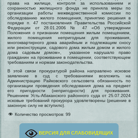
права на жилище, контроля за использованием и
сохранностью жилищного фонда не приняла меры по
организации работы межведомственной комиссии по
обследованию жилого помещения, принятию решения в
порядке п. 47 постановления Правительства Российской
Федерации от 28.01.2006 № 47 «Об утверждении
Положения о признании помещения жилым помещением,
жилого помещения непригодным для проживания,
многоквартирного дома аварийным и подлежащим сносу
или реконструкции, садового дома жилым домом и жилого
дома садовым домом», указанное нарушало право
гражданин на проживание в помещении, соответствующем
требованиям и нормам законодательства.
В этой связи прокуратурой района направлено исковое
заявление в суд с требованиями возложить на
Администрацию Райковского сельсовета обязанность по
организации проведения обследования дома на предмет
его пригодности (непригодности) для проживания.
Решением Усть-Абаканского районного суда от 25.07.2024
исковые требований прокурора удовлетворены (решение в
законную силу не вступило).
Количество просмотров:
99
ВЕРСИЯ ДЛЯ СЛАБОВИДЯЩИХ