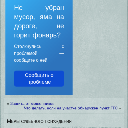
Не убран
мусор, яма на
дороге, не
горит фонарь?
Столкнулись с
проблемой —
сообщите о ней!
Сообщить о
проблеме
«
Защита от мошенников
Что делать, если на участке обнаружен пункт ГГС
»
Меры судебного понуждения
Опубликовано
13.08.2024
|
Автор:
Администратор