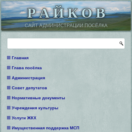
Р А Й К О В
САЙТ АДМИНИСТРАЦИИ ПОСЁЛКА
Главная
Глава посёлка
Администрация
Совет депутатов
Нормативные документы
Учреждения культуры
Услуги ЖКХ
Имущественная поддержка МСП