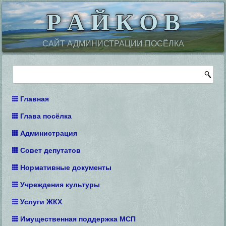
Р А Й К О В
САЙТ АДМИНИСТРАЦИИ ПОСЁЛКА
Главная
Глава посёлка
Администрация
Совет депутатов
Нормативные документы
Учреждения культуры
Услуги ЖКХ
Имущественная поддержка МСП