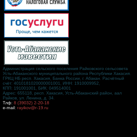
Администрация сельского поселения Райковского сельсовета
Усть-Абаканского муниципального района Республики Хакасия.
ГРКЦ НБ респ. Хакасия, Банка России, г. Абакан. Расчётный
счёт: 4010181020000001001, ИНН: 1910009952,
КПП: 191001001, БИК: 049514001
Адрес: 655118, респ. Хакасия, Усть-Абаканский район, аал
Райков, ул. Ленина, д. 34.
Тлф:
8 (39032) 2-20-18
e-mail:
rayikov@r-19.ru