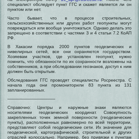
специалист обследует пункт ГГС и скажет является ли он
пунктом или нет.
Часто бывает, что в процессе строительных,
сельскохозяйственных или других работ геопункты могут
повреждаться или вообще уничтожаться. Однако делать это
запрещено в соответствии с частями 3 и 4 статьи 7.2 КоАП
РФ.
В Хакасии порядка 2000 пунктов геодезических и
нивелирных сетей, все они охраняются государством.
Хозяевам участков, где установлен геопункт, нужно
помнить, что обязанности по их сохранности возложены на
собственников, а при обследовании геознаков, доступ к ним
должен быть открытым.
Обследования ГГС проводят специалисты Росреестра. С
начала года они промониторили 83 пункта из 131
запланированных.
———————————
Справочно: Центры и наружные знаки являются
носителями геодезических координат. Совокупность
закрепленных точек земной поверхности (геодезические
пункты), расположенных равномерно по всей территории,
представляют собой геодезические сети. Их значение для
геодезической, картографической, строительной и других
отраслей колоссально. Например, без привязки к пунктам