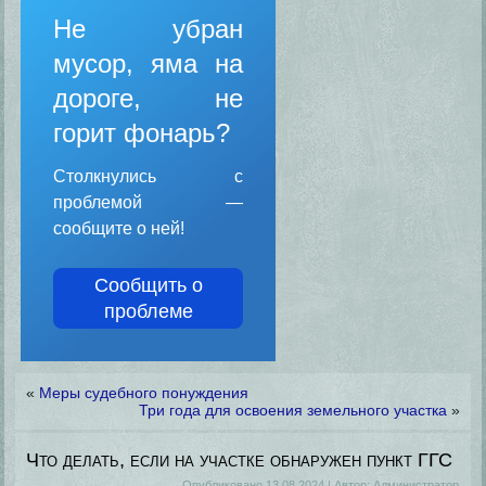
Не убран
мусор, яма на
дороге, не
горит фонарь?
Столкнулись с
проблемой —
сообщите о ней!
Сообщить о
проблеме
«
Меры судебного понуждения
Три года для освоения земельного участка
»
Что делать, если на участке обнаружен пункт ГГС
Опубликовано
13.08.2024
|
Автор:
Администратор