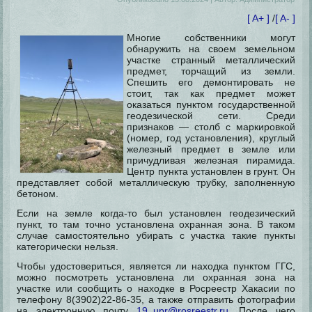
[ A+ ]
/
[ A- ]
Многие собственники могут
обнаружить на своем земельном
участке странный металлический
предмет, торчащий из земли.
Спешить его демонтировать не
стоит, так как предмет может
оказаться пунктом государственной
геодезической сети. Среди
признаков — столб с маркировкой
(номер, год установления), круглый
железный предмет в земле или
причудливая железная пирамида.
Центр пункта установлен в грунт. Он
представляет собой металлическую трубку, заполненную
бетоном.
Если на земле когда-то был установлен геодезический
пункт, то там точно установлена охранная зона. В таком
случае самостоятельно убирать с участка такие пункты
категорически нельзя.
Чтобы удостовериться, является ли находка пунктом ГГС,
можно посмотреть установлена ли охранная зона на
участке или сообщить о находке в Росреестр Хакасии по
телефону 8(3902)22-86-35, а также отправить фотографии
на электронную почту
19_upr@rosreestr.ru
. После чего