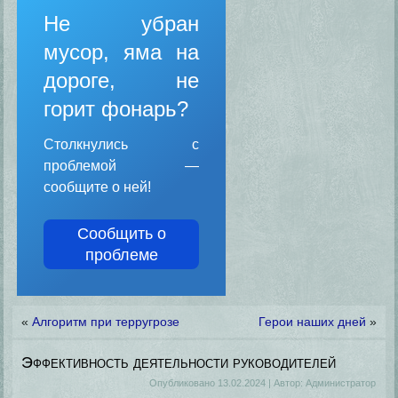
Не убран
мусор, яма на
дороге, не
горит фонарь?
Столкнулись с
проблемой —
сообщите о ней!
Сообщить о
проблеме
«
Алгоритм при терругрозе
Герои наших дней
»
Эффективность деятельности руководителей
Опубликовано
13.02.2024
|
Автор:
Администратор