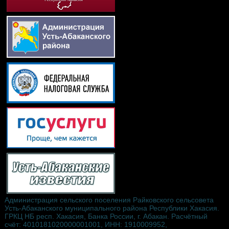
Администрация сельского поселения Райковского сельсовета
Усть-Абаканского муниципального района Республики Хакасия.
ГРКЦ НБ респ. Хакасия, Банка России, г. Абакан. Расчётный
счёт: 4010181020000001001, ИНН: 1910009952,