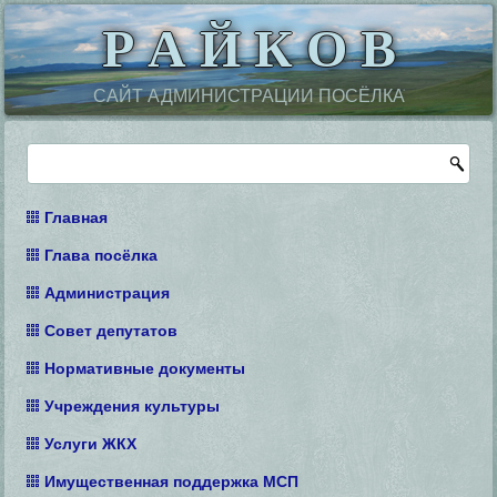
Р А Й К О В
САЙТ АДМИНИСТРАЦИИ ПОСЁЛКА
Главная
Глава посёлка
Администрация
Совет депутатов
Нормативные документы
Учреждения культуры
Услуги ЖКХ
Имущественная поддержка МСП