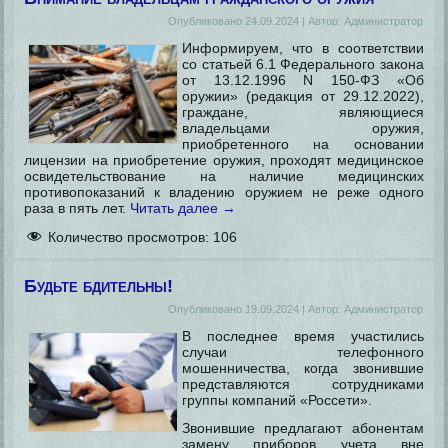
Опубликовано
24.09.2024
|
Автор:
Администратор
Информируем, что в соответствии
со статьей 6.1 Федерального закона
от 13.12.1996 N 150-ФЗ «Об
оружии» (редакция от 29.12.2022),
граждане, являющиеся
владельцами оружия,
приобретенного на основании
лицензии на приобретение оружия, проходят медицинское
освидетельствование на наличие медицинских
противопоказаний к владению оружием не реже одного
раза в пять лет.
Читать далее
→
Количество просмотров:
106
Будьте бдительны!
Опубликовано
19.09.2024
|
Автор:
Администратор
В последнее время участились
случаи телефонного
мошенничества, когда звонившие
представляются сотрудниками
группы компаний «Россети».
Звонившие предлагают абонентам
замену приборов учета вне