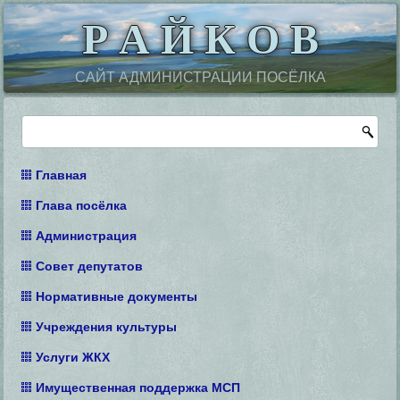
Р А Й К О В
САЙТ АДМИНИСТРАЦИИ ПОСЁЛКА
Главная
Глава посёлка
Администрация
Совет депутатов
Нормативные документы
Учреждения культуры
Услуги ЖКХ
Имущественная поддержка МСП