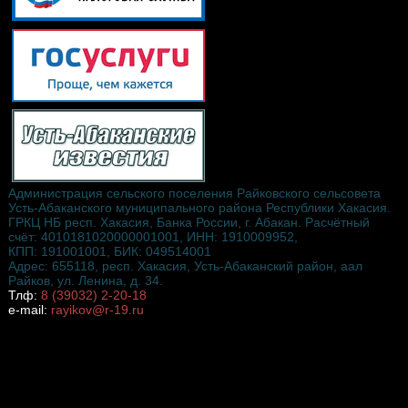
Администрация сельского поселения Райковского сельсовета
Усть-Абаканского муниципального района Республики Хакасия.
ГРКЦ НБ респ. Хакасия, Банка России, г. Абакан. Расчётный
счёт: 4010181020000001001, ИНН: 1910009952,
КПП: 191001001, БИК: 049514001
Адрес: 655118, респ. Хакасия, Усть-Абаканский район, аал
Райков, ул. Ленина, д. 34.
Тлф:
8 (39032) 2-20-18
e-mail:
rayikov@r-19.ru