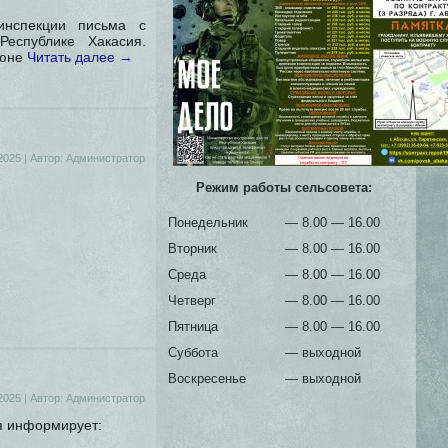
инспекции письма с
еспублике Хакасия.
июне
Читать далее
→
2025
|
Автор:
Администратор
Режим работы сельсовета:
Понедельник
— 8.00 — 16.00
Вторник
— 8.00 — 16.00
Среда
— 8.00 — 16.00
Четверг
— 8.00 — 16.00
Пятница
— 8.00 — 16.00
Суббота
— выходной
Воскресенье
— выходной
2025
|
Автор:
Администратор
я информирует: