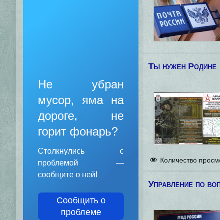
Ты нужен Родине
Не убран
мусор, яма на
дороге, не
горит фонарь?
Столкнулись с
Количество просм
проблемой —
сообщите о ней!
Управление по во
Сообщить о
проблеме