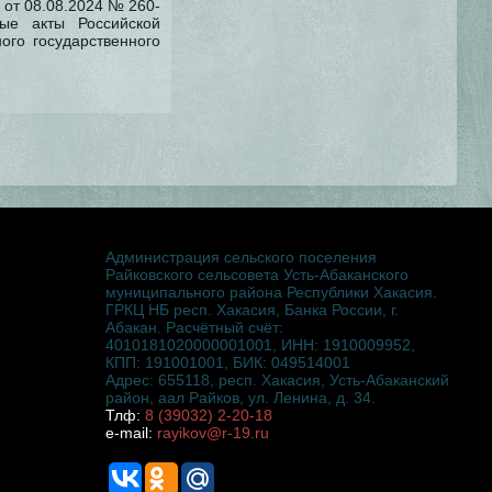
 от 08.08.2024 № 260-
ые акты Российской
го государственного
Администрация сельского поселения
Райковского сельсовета Усть-Абаканского
муниципального района Республики Хакасия.
ГРКЦ НБ респ. Хакасия, Банка России, г.
Абакан. Расчётный счёт:
4010181020000001001, ИНН: 1910009952,
КПП: 191001001, БИК: 049514001
Адрес: 655118, респ. Хакасия, Усть-Абаканский
район, аал Райков, ул. Ленина, д. 34.
Тлф:
8 (39032) 2-20-18
e-mail:
rayikov@r-19.ru