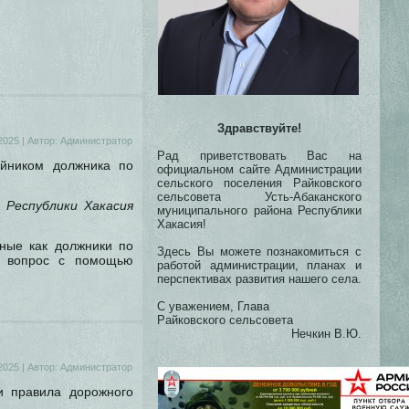
Здравствуйте!
2025
|
Автор:
Администратор
Рад приветствовать Вас на
ойником должника по
официальном сайте Администрации
сельского поселения Райковского
сельсовета Усть-Абаканского
 Республики Хакасия
муниципального района Республики
Хакасия!
ные как должники по
Здесь Вы можете познакомиться с
ь вопрос с помощью
работой администрации, планах и
перспективах развития нашего села.
С уважением, Глава
Райковского сельсовета
Нечкин В.Ю.
2025
|
Автор:
Администратор
и правила дорожного