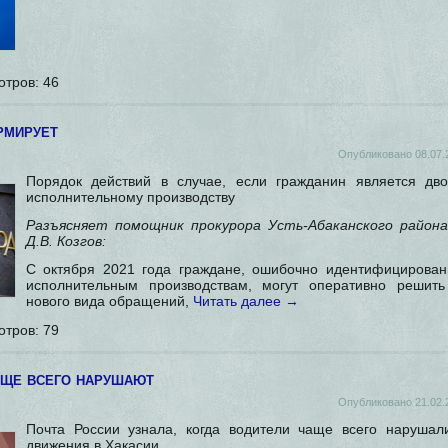
отров:
46
рмирует
Опубликовано
08.07.
Порядок действий в случае, если гражданин является дв
исполнительному производству
Разъясняет помощник прокурора Усть-Абаканского района
Д.В. Козгов:
С октября 2021 года граждане, ошибочно идентифицирован
исполнительным производствам, могут оперативно решит
нового вида обращений,
Читать далее
→
отров:
79
аще всего нарушают
Опубликовано
21.02.
Почта России узнала, когда водители чаще всего нарушал
движения в Хакасии