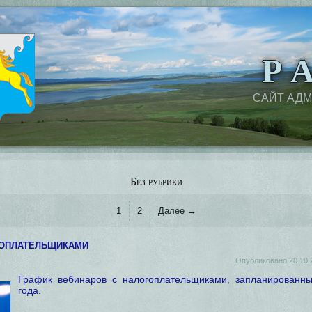
Р А
САЙТ АД
Без рубрики
1
2
Далее →
оплательщиками
Опубликовано
20.10.
График вебинаров с налогоплательщиками, запланированны
года.