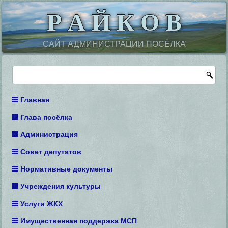
Р А Й К О В
САЙТ АДМИНИСТРАЦИИ ПОСЁЛКА
Главная
Глава посёлка
Администрация
Совет депутатов
Нормативные документы
Учреждения культуры
Услуги ЖКХ
Имущественная поддержка МСП