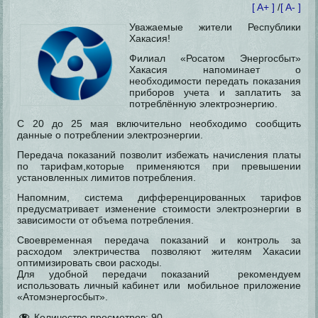
[ A+ ]
/
[ A- ]
Уважаемые жители Республики
Хакасия!
Филиал «Росатом Энергосбыт»
Хакасия напоминает о
необходимости передать показания
приборов учета и заплатить за
потреблённую электроэнергию.
С 20 до 25 мая включительно необходимо сообщить
данные о потреблении электроэнергии.
Передача показаний позволит избежать начисления
платы
по тарифам,которые применяются при превышении
установленных лимитов потребления.
Напомним, система дифференцированных тарифов
предусматривает изменение стоимости электроэнергии в
зависимости от объема потребления.
Своевременная передача показаний и контроль за
расходом электричества позволяют жителям Хакасии
оптимизировать свои расходы.
Для удобной передачи показаний рекомендуем
использовать личный кабинет или мобильное приложение
«Атомэнергосбыт».
Количество просмотров:
90