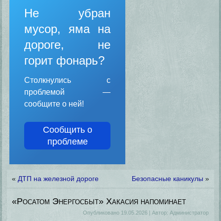
Не убран
мусор, яма на
дороге, не
горит фонарь?
Столкнулись с
проблемой —
сообщите о ней!
Сообщить о
проблеме
«
ДТП на железной дороге
Безопасные каникулы
»
«Росатом Энергосбыт» Хакасия напоминает
Опубликовано
19.05.2026
|
Автор:
Администратор