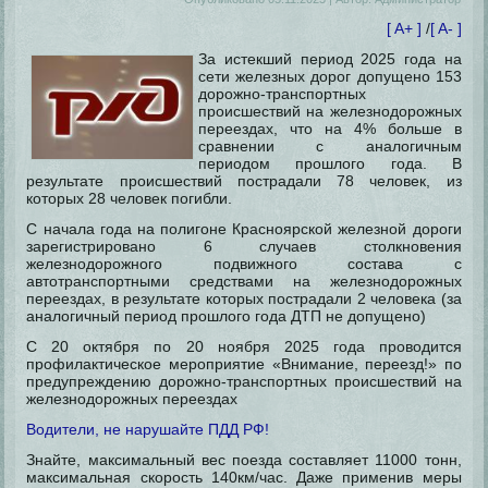
[ A+ ]
/
[ A- ]
За истекший период 2025 года на
сети железных дорог допущено 153
дорожно-транспортных
происшествий на железнодорожных
переездах, что на 4% больше в
сравнении с аналогичным
периодом прошлого года. В
результате происшествий пострадали 78 человек, из
которых 28 человек погибли.
С начала года на полигоне Красноярской железной дороги
зарегистрировано 6 случаев столкновения
железнодорожного подвижного состава
с
автотранспортными средствами на железнодорожных
переездах, в результате которых пострадали 2 человека (за
аналогичный период прошлого года ДТП не допущено)
С 20 октября по 20 ноября 2025 года проводится
профилактическое мероприятие «Внимание, переезд!» по
предупреждению дорожно-транспортных происшествий на
железнодорожных переездах
Водители, не нарушайте ПДД РФ!
Знайте, максимальный вес поезда составляет 11000 тонн,
максимальная скорость 140км/час. Даже применив меры