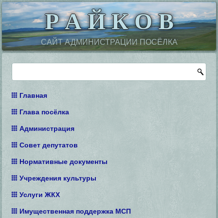
Р А Й К О В
САЙТ АДМИНИСТРАЦИИ ПОСЁЛКА
Главная
Глава посёлка
Администрация
Совет депутатов
Нормативные документы
Учреждения культуры
Услуги ЖКХ
Имущественная поддержка МСП