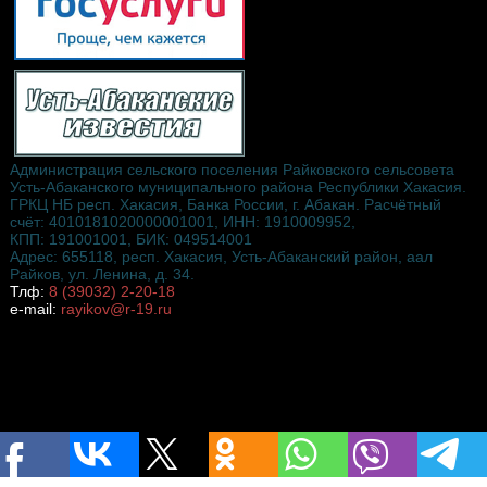
Администрация сельского поселения Райковского сельсовета
Усть-Абаканского муниципального района Республики Хакасия.
ГРКЦ НБ респ. Хакасия, Банка России, г. Абакан. Расчётный
счёт: 4010181020000001001, ИНН: 1910009952,
КПП: 191001001, БИК: 049514001
Адрес: 655118, респ. Хакасия, Усть-Абаканский район, аал
Райков, ул. Ленина, д. 34.
Тлф:
8 (39032) 2-20-18
e-mail:
rayikov@r-19.ru