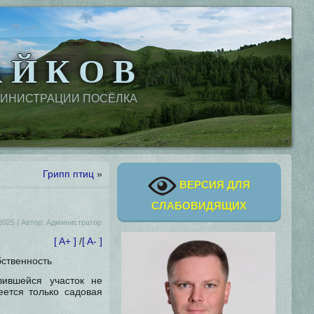
 Й К О В
МИНИСТРАЦИИ ПОСЁЛКА
Грипп птиц
»
ВЕРСИЯ ДЛЯ
СЛАБОВИДЯЩИХ
2025
|
Автор:
Администратор
[ A+ ]
/
[ A- ]
бственность
вившейся участок не
еется только садовая