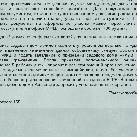
ором прописываются все условия сделки между продавцом и по
тка и заканчивая способом расчётов. Для покупателя э
м документом, то есть выступит основанием для регистрации пр
внимание на наличие границ участка: при их отсутствии с 1
одать документы на оформление участка можно через личны
Госуслуги или в офисе МФЦ. Госпошлина составит 700 рублей.
довый домик переоформить в жилой для постоянного проживания в
рмить садовый дом в жилой можно в упрощенном порядке по «да
я изменения назначения здания собственнику следует обратит
 МФЦ и подать заявление о признании садового дома жилым, 
рава гражданина. После принятия положительного решен
чение 5 рабочих дней направит в регистрирующий орган решение 
орядке межведомственного взаимодействия, то есть без участия 
ичинам местная администрация этого не сделала, владелец дома 
Ц в Росреестр для внесения изменений в сведения ЕГРН. В этом 
я садового дома Росреестр запросит у уполномоченных органов.
Пресс-служба
отров:
155