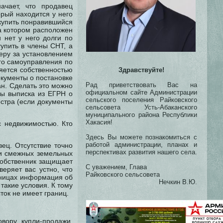
начает, что продавец
орый находится у него
 купить понравившийся
а котором расположен
 нет у него долги по
упить в члены СНТ, а
еру за установлением
ого самоуправления по
яется собственностью
Здравствуйте!
кументы о постановке
Рад приветствовать Вас на
ан. Сделать это можно
официальном сайте Администрации
ры выписка из ЕГРН о
сельского поселения Райковского
естра (если документы
сельсовета Усть-Абаканского
муниципального района Республики
Хакасия!
с недвижимостью. Кто
Здесь Вы можете познакомиться с
работой администрации, планах и
ец. Отсутствие точно
перспективах развития нашего села.
и смежных земельных
собственник защищает
С уважением, Глава
еряет вас устно, что
Райковского сельсовета
аницах информация об
Нечкин В.Ю.
такие условия. К тому
ток не имеет границ.
вору купли-продажи.