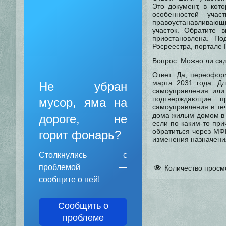
Это документ, в кот
особенностей учас
правоустанавливающи
участок. Обратите 
приостановлена. П
Росреестра, портале 
Вопрос: Можно ли са
Ответ: Да, переофо
марта 2031 года. Дл
Не убран
самоуправления или
подтверждающие п
мусор, яма на
самоуправления в те
дома жилым домом в п
дороге, не
если по каким-то пр
обратиться через МФ
горит фонарь?
изменения назначени
Столкнулись с
проблемой —
Количество просм
сообщите о ней!
Сообщить о
проблеме