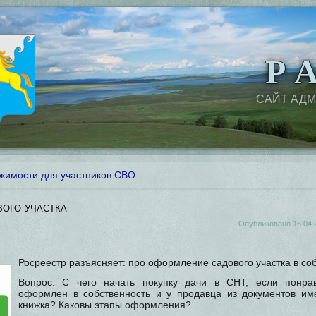
Р А
САЙТ АД
имости для участников СВО
ого участка
Опубликовано
16.04.
Росреестр разъясняет: про оформление садового участка в со
Вопрос: С чего начать покупку дачи в СНТ, если понра
оформлен в собственность и у продавца из документов им
книжка? Каковы этапы оформления?