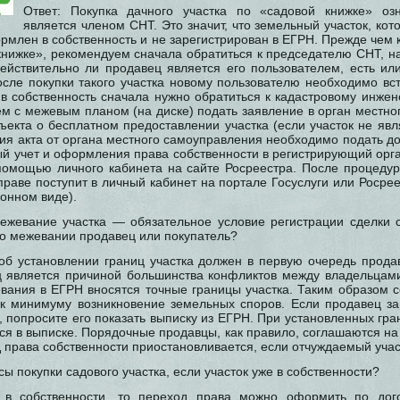
Ответ: Покупка дачного участка по «садовой книжке»
оз
является членом СНТ. Это значит, что земельный участок, кот
рмлен в собственность и не зарегистрирован в ЕГРН. Прежде чем
 книжке», рекомендуем сначала обратиться к председателю СНТ, н
действительно ли продавец является его пользователем, есть или
осле покупки такого участка новому пользователю необходимо вст
в собственность сначала нужно обратиться к кадастровому инжен
тем с межевым планом (на диске) подать заявление в орган местн
ъекта о бесплатном предоставлении участка (если участок не явл
ия акта от органа местного самоуправления необходимо подать до
ый учет и оформления права собственности в регистрирующий орг
омощью личного кабинета на сайте Росреестра. После процеду
раве поступит в личный кабинет на портале Госуслуги или Росре
онном виде).
ежевание участка — обязательное условие регистрации сделки 
 о межевании продавец или покупатель?
 об установлении границ участка должен в первую очередь продав
ц является причиной большинства конфликтов между владельцам
евания в ЕГРН вносятся точные границы участка. Таким образом 
 к минимуму возникновение земельных споров. Если продавец зав
, попросите его показать выписку из ЕГРН. При установленных гр
ся в выписке. Порядочные продавцы, как правило, соглашаются на 
д права собственности приостановливается, если отчуждаемый учас
сы покупки садового участка, если участок уже в собственности?
к в собственности, то переход права можно оформить по дого