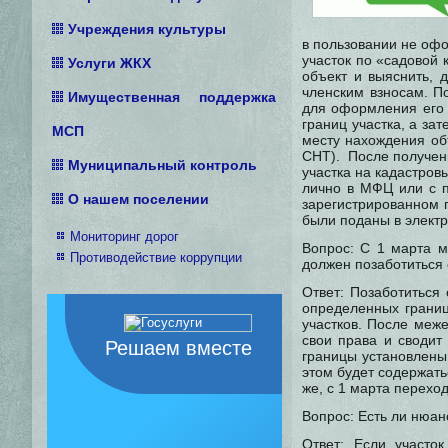
Учреждения культуры
в пользовании не офо
участок по «садовой
Услуги ЖКХ
объект и выяснить, 
членским взносам. П
Имущественная поддержка
для оформления его 
границ участка, а за
МСП
месту нахождения об
СНТ). После получен
Муниципальный контроль
участка на кадастров
лично в МФЦ или с п
О нашем поселении
зарегистрированном п
были поданы в электр
Мониторинг дорог
Вопрос: С 1 марта м
Противодействие коррупции
должен позаботиться
Ответ: Позаботиться
определенных грани
участков. После меж
свои права и сводит
Решаем вместе
границы установлены
этом будет содержать
же, с 1 марта перехо
Вопрос: Есть ли нюан
Ответ: Если участо