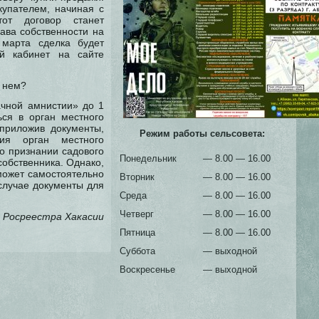
купателем, начиная с
тот договор станет
ава собственности на
 марта сделка будет
й кабинет на сайте
 нем?
чной амнистии» до 1
ься в орган местного
приложив документы,
Режим работы сельсовета:
ия орган местного
о признании садового
Понедельник
— 8.00 — 16.00
собственника. Однако,
может самостоятельно
Вторник
— 8.00 — 16.00
случае документы для
Среда
— 8.00 — 16.00
Четверг
— 8.00 — 16.00
 Росреестра Хакасии
Пятница
— 8.00 — 16.00
Суббота
— выходной
Воскресенье
— выходной