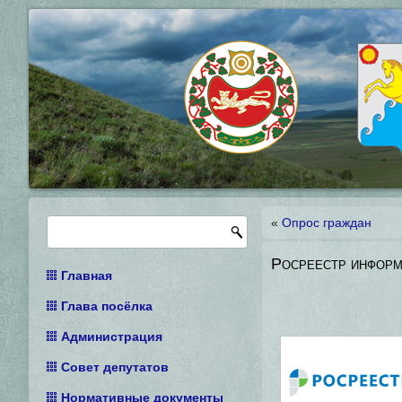
«
Опрос граждан
Росреестр информ
Главная
Глава посёлка
Администрация
Совет депутатов
Нормативные документы