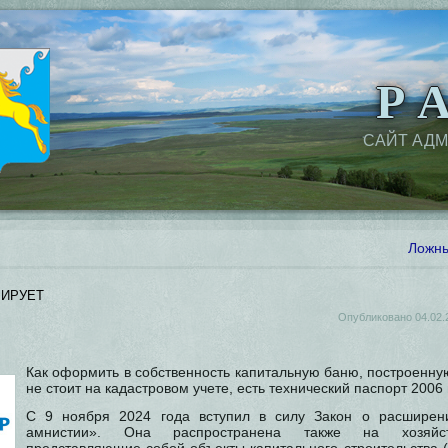
Р А
САЙТ АД
Ложны
ирует
Опубликовано
04.02.
Как оформить в собственность капитальную баню, построенну
не стоит на кадастровом учете, есть технический паспорт 2006 
С 9 ноября 2024 года вступил в силу Закон о расширен
амнистии». Она распространена также на хозяйст