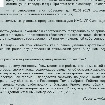
представляющие собой объекты капитального строительства
летние кухни, колодцы и т.д.). При этом важно соблюдение сл
— в отношении этих объектов до 01.01.2013 должен
ический учет или техническая инвентаризация;
а земельных участках, предназначенных для ИЖС, ЛПХ или вед
часток должен находиться в собственности гражданина либо прина
уемого владения, постоянного (бессрочного) пользования, безвоз
сток находится в государственной или муниципальной собственност
Н сведений об этих объектах как о ранее учтенных достаточн
дающий ранее осуществленный технический учёт. В данном слу
 обратиться за уточнением границ земельного участка?
кадастровому инженеру. Результатом его работы станет межевой 
е земельного участка, содержащее сведения об основных характе
, адресе, наличии смежных участков, о постройках, если тако
 электронной форме и передается заказчику на диске. Найти к
рытая служба» на сайте Росреестра. Там в рубрике «Рейтинг ка
г специалистов, работающих в Хакасии. Кроме того, обрати
можно в Публично-правовую компанию «Роскадастр». Узнать п
4-96 (дополнительный номер 2277, 2271, 2002).
Пресс-служба