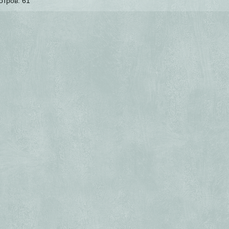
отров:
61