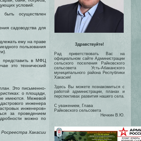
(сараи, бани, погреба,
едующих условий:
 быть осуществлен
ения садоводства для
длежать ему на праве
Здравствуйте!
мездного пользования
и).
Рад приветствовать Вас на
официальном сайте Администрации
о представить в МФЦ
сельского поселения Райковского
чае это технический
сельсовета Усть-Абаканского
муниципального района Республики
Хакасия!
Здесь Вы можете познакомиться с
план. Это письменно-
работой администрации, планах и
ристиках: о площади,
перспективах развития нашего села.
вые имеются. Межевой
адастрового инженера
С уважением, Глава
дастровых инженеров»
Райковского сельсовета
ться за проведением
Нечкин В.Ю.
одробности можно по
 Росреестра Хакасии