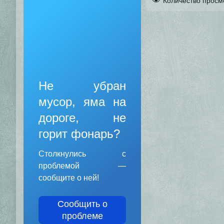
Количество просм
Не убран
мусор, яма на
дороге, не
горит фонарь?
Столкнулись с
проблемой —
сообщите о ней!
Сообщить о
проблеме