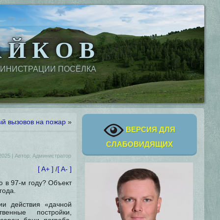
 Й К О В
МИНИСТРАЦИИ ПОСЁЛКА
й вызовов на пожар
»
ВЕРСИЯ ДЛЯ
СЛАБОВИДЯЩИХ
2025
|
Автор:
Администратор
[ A+ ]
/
[ A- ]
ю в 97-м году? Объект
года.
ии действия «дачной
венные постройки,