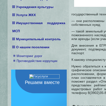
Учреждения культуры
государственный техн
Услуги ЖКХ
— они расположены н
Имущественная поддержка
собственных нужд;
МСП
— такой земельный у
пожизненного наслед
или аренды (если уча
Муниципальный контроль
Для внесения в ЕГР
О нашем поселении
документ, подтверж
паспорт.
Мониторинг дорог
К какому специалисту
Противодействие коррупции
Нужно обратиться к 
графическое описани
расположении, форме
план составляется в
поможет раздел «Отк
Решаем вместе
представлен рейтин
кадастровых работ 
телефону 8(3902)35-8