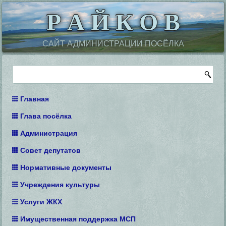
Р А Й К О В
САЙТ АДМИНИСТРАЦИИ ПОСЁЛКА
Главная
Глава посёлка
Администрация
Совет депутатов
Нормативные документы
Учреждения культуры
Услуги ЖКХ
Имущественная поддержка МСП