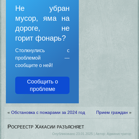
Не убран
мусор, яма на
дороге, не
горит фонарь?
Столкнулись с
проблемой —
сообщите о ней!
Сообщить о
проблеме
«
Обстановка с пожарами за 2024 год
Прием граждан
»
Росреестр Хакасии разъясняет
Опубликовано
23.01.2025
|
Автор:
Администратор