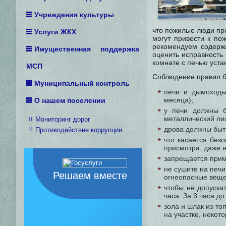
Учреждения культуры
что пожилые люди про
Услуги ЖКХ
могут привести к по
рекомендуем содержа
Имущественная поддержка
оценить исправность 
комнате с печью уста
МСП
Соблюдение правил б
Муниципальный контроль
печи и дымоходы
месяца);
О нашем поселении
у печи должны б
металлический ли
Мониторинг дорог
дрова должны быт
Противодействие коррупции
что касается без
присмотра, даже 
запрещается прим
не сушите на печи
Решаем вместе
огнеопасные веще
чтобы не допуска
часа. За 3 часа д
зола и шлак из т
на участке, некото