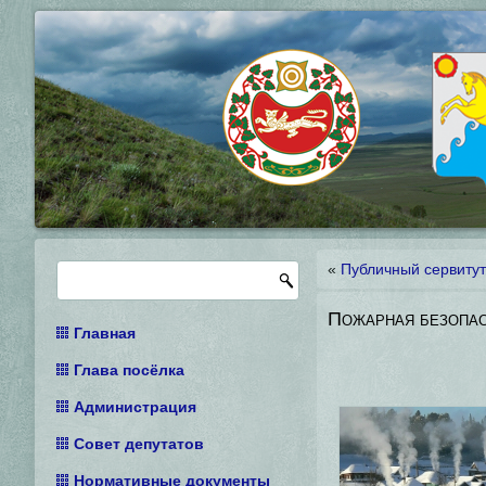
«
Публичный сервитут
Пожарная безопа
Главная
Глава посёлка
Администрация
Совет депутатов
Нормативные документы