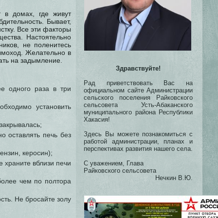
т в домах, где живут
дительность. Бывает,
стку. Все эти факторы
щества. Настоятельно
ников, не поленитесь
дымоход. Желательно в
ать на задымление.
Здравствуйте!
Рад приветствовать Вас на
е одного раза в три
официальном сайте Администрации
сельского поселения Райковского
сельсовета Усть-Абаканского
обходимо установить
муниципального района Республики
Хакасия!
закрывалась;
Здесь Вы можете познакомиться с
но оставлять печь без
работой администрации, планах и
перспективах развития нашего села.
нзин, керосин);
е храните вблизи печи
С уважением, Глава
Райковского сельсовета
Нечкин В.Ю.
более чем по полтора
сть. Не бросайте золу