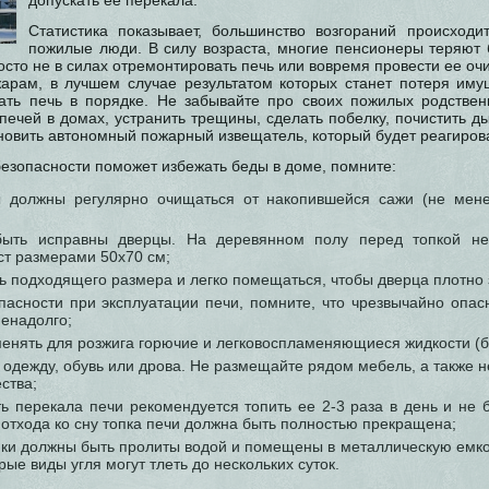
допускать ее перекала.
Статистика показывает, большинство возгораний происходи
пожилые люди. В силу возраста, многие пенсионеры теряют б
сто не в силах отремонтировать печь или вовремя провести ее очи
жарам, в лучшем случае результатом которых станет потеря иму
ть печь в порядке. Не забывайте про своих пожилых родствен
печей в домах, устранить трещины, сделать побелку, почистить 
новить автономный пожарный извещатель, который будет реагиров
езопасности поможет избежать беды в доме, помните:
 должны регулярно очищаться от накопившейся сажи (не мене
ыть исправны дверцы. На деревянном полу перед топкой не
ст размерами 50х70 см;
ь подходящего размера и легко помещаться, чтобы дверца плотно 
опасности при эксплуатации печи, помните, что чрезвычайно опас
ненадолго;
енять для розжига горючие и легковоспламеняющиеся жидкости (бе
 одежду, обувь или дрова. Не размещайте рядом мебель, а также н
ства;
ть перекала печи рекомендуется топить ее 2-3 раза в день и не 
о отхода ко сну топка печи должна быть полностью прекращена;
опки должны быть пролиты водой и помещены в металлическую емко
рые виды угля могут тлеть до нескольких суток.