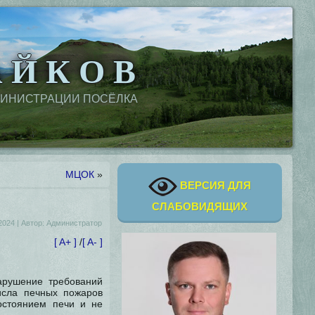
 Й К О В
МИНИСТРАЦИИ ПОСЁЛКА
МЦОК
»
ВЕРСИЯ ДЛЯ
СЛАБОВИДЯЩИХ
2024
|
Автор:
Администратор
[ A+ ]
/
[ A- ]
арушение требований
числа печных пожаров
остоянием печи и не