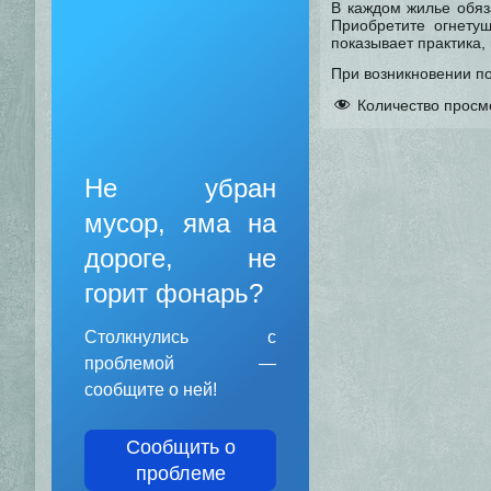
В каждом жилье обяз
Приобретите огнету
показывает практика
При возникновении п
Количество просм
Не убран
мусор, яма на
дороге, не
горит фонарь?
Столкнулись с
проблемой —
сообщите о ней!
Сообщить о
проблеме