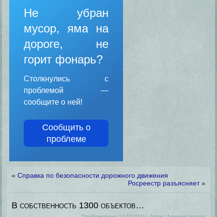
Не убран
мусор, яма на
дороге, не
горит фонарь?
Столкнулись с
проблемой —
сообщите о ней!
Сообщить о
проблеме
«
Справка по безопасности дорожного движения
Росреестр разъясняет
»
В собственность 1300 объектов…
Опубликовано
14.10.2024
|
Автор:
Администратор