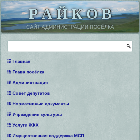
Р А Й К О В
САЙТ АДМИНИСТРАЦИИ ПОСЁЛКА
Главная
Глава посёлка
Администрация
Совет депутатов
Нормативные документы
Учреждения культуры
Услуги ЖКХ
Имущественная поддержка МСП