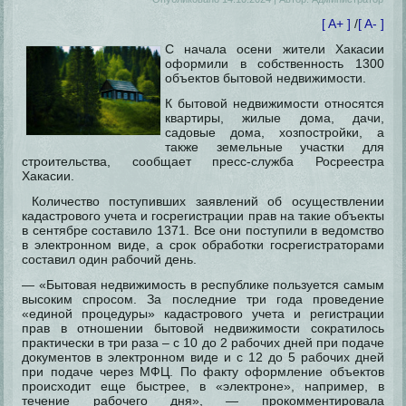
[ A+ ]
/
[ A- ]
С начала осени жители Хакасии
оформили в собственность 1300
объектов бытовой недвижимости.
К бытовой недвижимости относятся
квартиры, жилые дома, дачи,
садовые дома, хозпостройки, а
также земельные участки для
строительства, сообщает пресс-служба Росреестра
Хакасии.
Количество поступивших заявлений об осуществлении
кадастрового учета и госрегистрации прав на такие объекты
в сентябре составило 1371. Все они поступили в ведомство
в электронном виде, а срок обработки госрегистраторами
составил один рабочий день.
— «Бытовая недвижимость в республике пользуется самым
высоким спросом. За последние три года проведение
«единой процедуры» кадастрового учета и регистрации
прав в отношении бытовой недвижимости сократилось
практически в три раза – с 10 до 2 рабочих дней при подаче
документов в электронном виде и с 12 до 5 рабочих дней
при подаче через МФЦ. По факту оформление объектов
происходит еще быстрее, в «электроне», например, в
течение рабочего дня», — прокомментировала