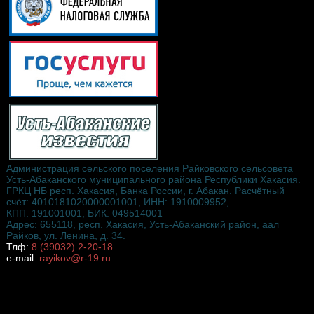
Администрация сельского поселения Райковского сельсовета
Усть-Абаканского муниципального района Республики Хакасия.
ГРКЦ НБ респ. Хакасия, Банка России, г. Абакан. Расчётный
счёт: 4010181020000001001, ИНН: 1910009952,
КПП: 191001001, БИК: 049514001
Адрес: 655118, респ. Хакасия, Усть-Абаканский район, аал
Райков, ул. Ленина, д. 34.
Тлф:
8 (39032) 2-20-18
e-mail:
rayikov@r-19.ru