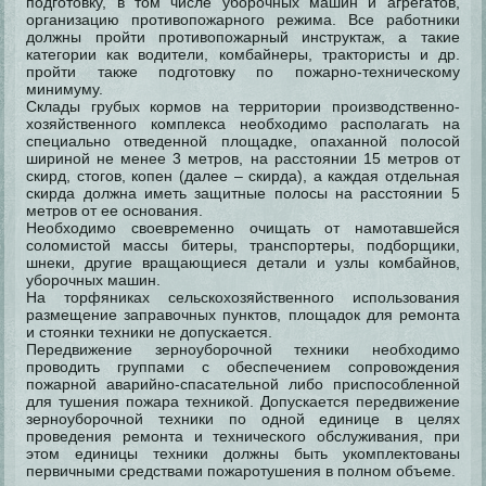
подготовку, в том числе уборочных машин и агрегатов,
организацию противопожарного режима. Все работники
должны пройти противопожарный инструктаж, а такие
категории как водители, комбайнеры, трактористы и др.
пройти также подготовку по пожарно-техническому
минимуму.
Склады грубых кормов на территории производственно-
хозяйственного комплекса необходимо располагать на
специально отведенной площадке, опаханной полосой
шириной не менее 3 метров, на расстоянии 15 метров от
скирд, стогов, копен (далее – скирда), а каждая отдельная
скирда должна иметь защитные полосы на расстоянии 5
метров от ее основания.
Необходимо своевременно очищать от намотавшейся
соломистой массы битеры, транспортеры, подборщики,
шнеки, другие вращающиеся детали и узлы комбайнов,
уборочных машин.
На торфяниках сельскохозяйственного использования
размещение заправочных пунктов, площадок для ремонта
и стоянки техники не допускается.
Передвижение зерноуборочной техники необходимо
проводить группами с обеспечением сопровождения
пожарной аварийно-спасательной либо приспособленной
для тушения пожара техникой. Допускается передвижение
зерноуборочной техники по одной единице в целях
проведения ремонта и технического обслуживания, при
этом единицы техники должны быть укомплектованы
первичными средствами пожаротушения в полном объеме.