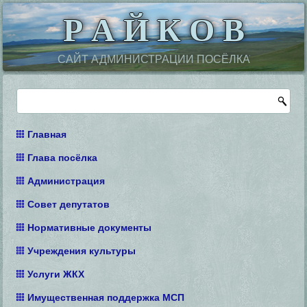
Р А Й К О В
САЙТ АДМИНИСТРАЦИИ ПОСЁЛКА
Главная
Глава посёлка
Администрация
Совет депутатов
Нормативные документы
Учреждения культуры
Услуги ЖКХ
Имущественная поддержка МСП