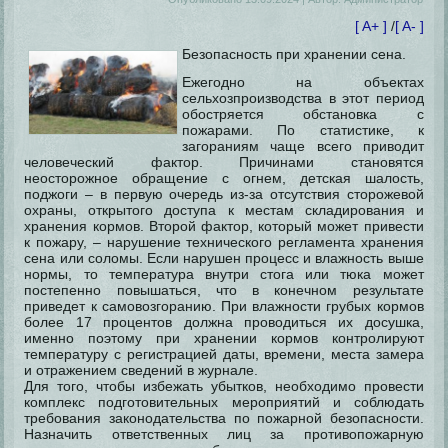
[ A+ ]
/
[ A- ]
Безопасность при хранении сена.
Ежегодно на объектах
сельхозпроизводства в этот период
обостряется обстановка с
пожарами. По статистике, к
загораниям чаще всего приводит
человеческий фактор. Причинами становятся
неосторожное обращение с огнем, детская шалость,
поджоги – в первую очередь из-за отсутствия сторожевой
охраны,
открытого доступа к местам складирования и
хранения кормов. Второй фактор, который может привести
к пожару, – нарушение технического регламента хранения
сена или соломы. Если нарушен процесс и влажность выше
нормы, то температура внутри стога или тюка может
постепенно повышаться, что в конечном результате
приведет к самовозгоранию. При влажности грубых кормов
более 17 процентов должна проводиться их досушка,
именно поэтому при хранении кормов контролируют
температуру с регистрацией даты, времени, места замера
и отражением сведений в журнале.
Для того, чтобы избежать убытков, необходимо провести
комплекс подготовительных мероприятий и соблюдать
требования законодательства по пожарной безопасности.
Назначить ответственных лиц за противопожарную