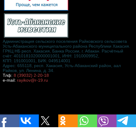
Администрация сельского поселения Райковского сельсовета
Усть-Абаканского муниципального района Республики Хакасия.
ГРКЦ НБ респ. Хакасия, Банка России, г. Абакан. Расчётный
счёт: 4010181020000001001, ИНН: 1910009952,
КПП: 191001001, БИК: 049514001
Адрес: 655118, респ. Хакасия, Усть-Абаканский район, аал
Райков, ул. Ленина, д. 34.
Тлф:
8 (39032) 2-20-18
e-mail:
rayikov@r-19.ru