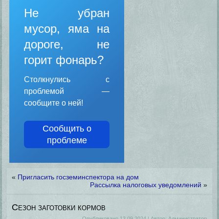
Не убран
мусор, яма на
дороге, не
горит фонарь?
Столкнулись с
проблемой —
сообщите о ней!
Сообщить о
проблеме
«
Пригласить госземинспектора на дом
Рассылка налоговых уведомлений
»
Сезон заготовки кормов
Опубликовано
13.09.2024
|
Автор:
Администратор