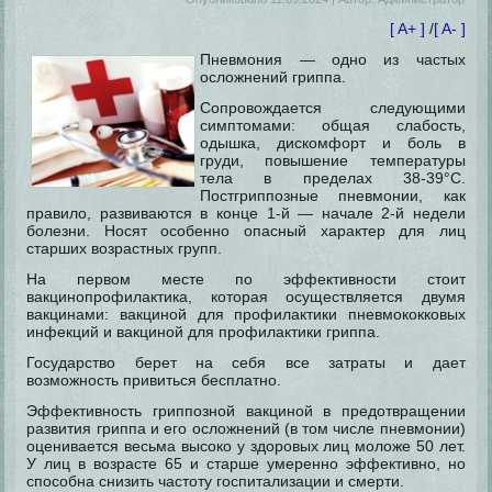
[ A+ ]
/
[ A- ]
Пневмония — одно из частых
осложнений гриппа.
Сопровождается следующими
симптомами: общая слабость,
одышка, дискомфорт и боль в
груди, повышение температуры
тела в пределах 38-39°C.
Постгриппозные пневмонии, как
правило, развиваются в конце 1-й — начале 2-й недели
болезни. Носят особенно опасный характер для лиц
старших возрастных групп.
На первом месте по эффективности стоит
вакцинопрофилактика, которая осуществляется двумя
вакцинами: вакциной для профилактики пневмококковых
инфекций и вакциной для профилактики гриппа.
Государство берет на себя все затраты и дает
возможность привиться бесплатно.
Эффективность гриппозной вакциной в предотвращении
развития гриппа и его осложнений (в том числе пневмонии)
оценивается весьма высоко у здоровых лиц моложе 50 лет.
У лиц в возрасте 65 и старше умеренно эффективно, но
способна снизить частоту госпитализации и смерти.