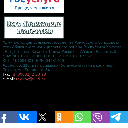
Администрация сельского поселения Райковского сельсовета
Усть-Абаканского муниципального района Республики Хакасия.
ГРКЦ НБ респ. Хакасия, Банка России, г. Абакан. Расчётный
счёт: 4010181020000001001, ИНН: 1910009952,
КПП: 191001001, БИК: 049514001
Адрес: 655118, респ. Хакасия, Усть-Абаканский район, аал
Райков, ул. Ленина, д. 34.
Тлф:
8 (39032) 2-20-18
e-mail:
rayikov@r-19.ru