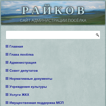
Р А Й К О В
САЙТ АДМИНИСТРАЦИИ ПОСЁЛКА
Главная
Глава посёлка
Администрация
Совет депутатов
Нормативные документы
Учреждения культуры
Услуги ЖКХ
Имущественная поддержка МСП