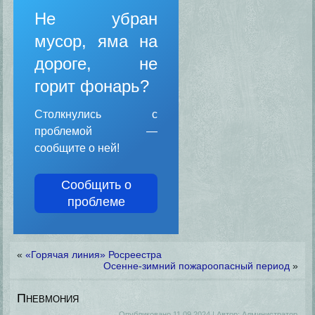
Не убран
мусор, яма на
дороге, не
горит фонарь?
Столкнулись с
проблемой —
сообщите о ней!
Сообщить о
проблеме
«
«Горячая линия» Росреестра
Осенне-зимний пожароопасный период
»
Пневмония
Опубликовано
11.09.2024
|
Автор:
Администратор