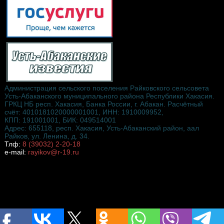
Администрация сельского поселения Райковского сельсовета
Усть-Абаканского муниципального района Республики Хакасия.
ГРКЦ НБ респ. Хакасия, Банка России, г. Абакан. Расчётный
счёт: 4010181020000001001, ИНН: 1910009952,
КПП: 191001001, БИК: 049514001
Адрес: 655118, респ. Хакасия, Усть-Абаканский район, аал
Райков, ул. Ленина, д. 34.
Тлф:
8 (39032) 2-20-18
e-mail:
rayikov@r-19.ru