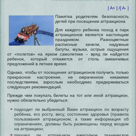
[ A+ ]
/
[ A- ]
Памятка родителям безопасность
детей при посещении аттракциона
Для каждого ребенка поход в парк
аттракционов является настоящим
праздником. Разноцветные
расписные качели, надувные
батуты, музыка, острые ощущения
от «полетов» на ярком самолетике – вряд ли найдется
ребенок, который откажется от столь заманчивых
предложений в летнее время.
Однако, чтобы от посещения аттракционов получить только
прекрасное настроение, не омраченное никакими
последствиями, взрослым необходимо придерживаться
следующих рекомендаций.
Прежде чем покупать билеты на тот или иной аттракцион,
нужно обязательно убедиться:
подходит ли выбранный Вами аттракцион по возрасту
ребёнка, его росту, весу, состоянию здоровья (правила
пользования аттракционом, а также информация об
ограничениях, должны быть размещены перед входом
на аттракцион;
прошел ли аттракцион ежегодное техническое