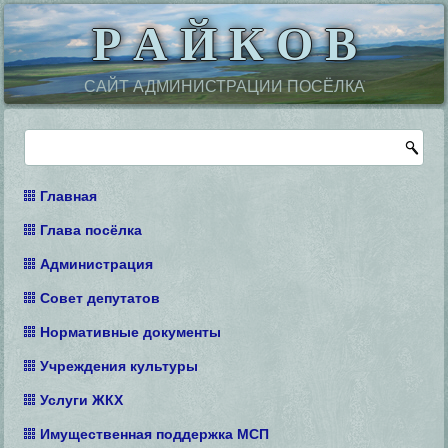
Р А Й К О В
САЙТ АДМИНИСТРАЦИИ ПОСЁЛКА
Главная
Глава посёлка
Администрация
Совет депутатов
Нормативные документы
Учреждения культуры
Услуги ЖКХ
Имущественная поддержка МСП