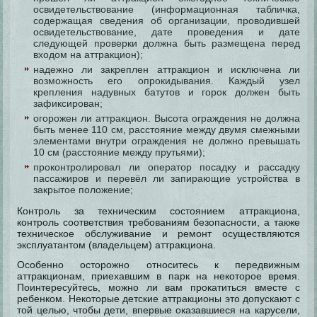
освидетельствование (информационная табличка,
содержащая сведения об организации, проводившей
освидетельствование, дате проведения и дате
следующей проверки должна быть размещена перед
входом на аттракцион);
надежно ли закреплен аттракцион и исключена ли
возможность его опрокидывания. Каждый узел
крепления надувных батутов и горок должен быть
зафиксирован;
огорожен ли аттракцион. Высота ограждения не должна
быть менее 110 см, расстояние между двумя смежными
элементами внутри ограждения не должно превышать
10 см (расстояние между прутьями);
проконтролировал ли оператор посадку и рассадку
пассажиров и перевёл ли запирающие устройства в
закрытое положение;
Контроль за техническим состоянием аттракциона,
контроль соответствия требованиям безопасности, а также
техническое обслуживание и ремонт осуществляются
эксплуатантом (владельцем) аттракциона.
Особенно осторожно относитесь к передвижным
аттракционам, приехавшим в парк на некоторое время.
Поинтересуйтесь, можно ли вам прокатиться вместе с
ребенком. Некоторые детские аттракционы это допускают с
той целью, чтобы дети, впервые оказавшиеся на карусели,