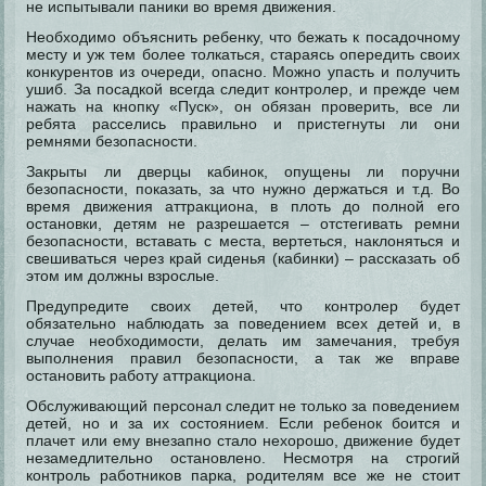
не испытывали паники во время движения.
Необходимо объяснить ребенку, что бежать к посадочному
месту и уж тем более толкаться, стараясь опередить своих
конкурентов из очереди, опасно. Можно упасть и получить
ушиб. За посадкой всегда следит контролер, и прежде чем
нажать на кнопку «Пуск», он обязан проверить, все ли
ребята расселись правильно и пристегнуты ли они
ремнями безопасности.
Закрыты ли дверцы кабинок, опущены ли поручни
безопасности, показать, за что нужно держаться и т.д. Во
время движения аттракциона, в плоть до полной его
остановки, детям не разрешается – отстегивать ремни
безопасности, вставать с места, вертеться, наклоняться и
свешиваться через край сиденья (кабинки) – рассказать об
этом им должны взрослые.
Предупредите своих детей, что контролер будет
обязательно наблюдать за поведением всех детей и, в
случае необходимости, делать им замечания, требуя
выполнения правил безопасности, а так же вправе
остановить работу аттракциона.
Обслуживающий персонал следит не только за поведением
детей, но и за их состоянием. Если ребенок боится и
плачет или ему внезапно стало нехорошо, движение будет
незамедлительно остановлено. Несмотря на строгий
контроль работников парка, родителям все же не стоит