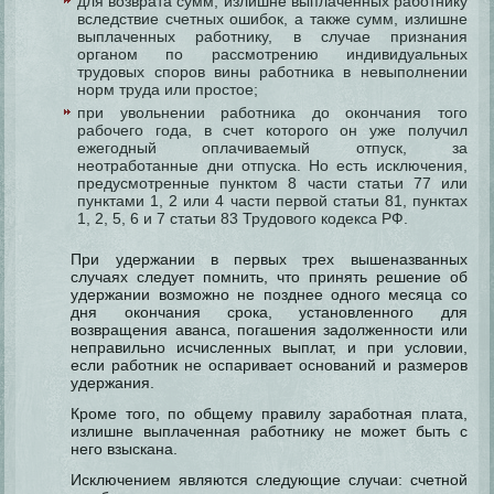
для возврата сумм, излишне выплаченных работнику
вследствие счетных ошибок, а также сумм, излишне
выплаченных работнику, в случае признания
органом по рассмотрению индивидуальных
трудовых споров вины работника в невыполнении
норм труда или простое;
при увольнении работника до окончания того
рабочего года, в счет которого он уже получил
ежегодный оплачиваемый отпуск, за
неотработанные дни отпуска. Но есть исключения,
предусмотренные пунктом 8 части статьи 77 или
пунктами 1, 2 или 4 части первой статьи 81, пунктах
1, 2, 5, 6 и 7 статьи 83 Трудового кодекса РФ.
При удержании в первых трех вышеназванных
случаях следует помнить, что принять решение об
удержании возможно не позднее одного месяца со
дня окончания срока, установленного для
возвращения аванса, погашения задолженности или
неправильно исчисленных выплат, и при условии,
если работник не оспаривает оснований и размеров
удержания.
Кроме того, по общему правилу заработная плата,
излишне выплаченная работнику не может быть с
него взыскана.
Исключением являются следующие случаи: счетной