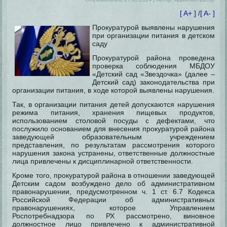
[ A+ ]
/
[ A- ]
Прокуратурой выявлены нарушения
при организации питания в детском
саду
Прокуратурой района проведена
проверка соблюдения МБДОУ
«Детский сад «Звездочка» (далее –
Детский сад) законодательства при
организации питания, в ходе которой выявлены нарушения.
Так, в организации питания детей допускаются нарушения
режима питания, хранения пищевых продуктов,
использованием столовой посуды с дефектами, что
послужило основанием для внесения прокуратурой района
заведующей образовательным учреждением
представления, по результатам рассмотрения которого
нарушения закона устранены, ответственные должностные
лица привлечены к дисциплинарной ответственности.
Кроме того, прокуратурой района в отношении заведующей
Детским садом возбуждено дело об административном
правонарушении, предусмотренном ч. 1 ст. 6.7 Кодекса
Российской Федерации об административных
правонарушениях, которое Управлением
Роспотребнадзора по РХ рассмотрено, виновное
должностное лицо привлечено к административной