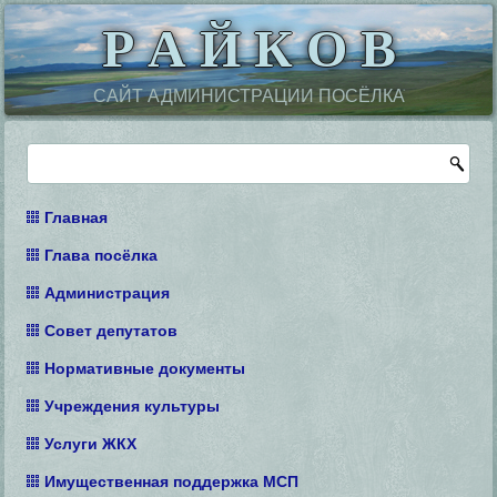
Р А Й К О В
САЙТ АДМИНИСТРАЦИИ ПОСЁЛКА
Главная
Глава посёлка
Администрация
Совет депутатов
Нормативные документы
Учреждения культуры
Услуги ЖКХ
Имущественная поддержка МСП