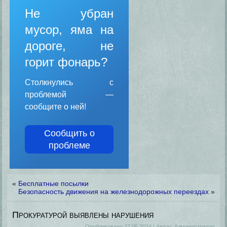
Не убран
мусор, яма на
дороге, не
горит фонарь?
Столкнулись с
проблемой —
сообщите о ней!
Сообщить о
проблеме
«
Бесплатные посылки
Безопасность движения на железнодорожных переездах
»
Прокуратурой выявлены нарушения
Опубликовано
27.05.2024
|
Автор:
Администратор