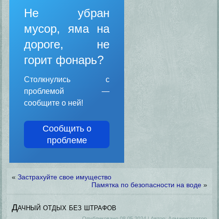
Не убран
мусор, яма на
дороге, не
горит фонарь?
Столкнулись с
проблемой —
сообщите о ней!
Сообщить о
проблеме
«
Застрахуйте свое имущество
Памятка по безопасности на воде
»
Дачный отдых без штрафов
Опубликовано
08.05.2024
|
Автор:
Администратор