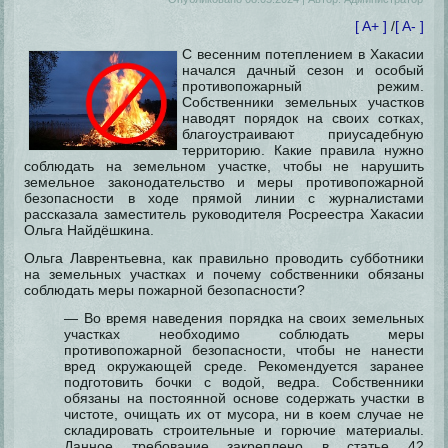
[ A+ ]
/
[ A- ]
С весенним потеплением в Хакасии
начался дачный сезон и особый
противопожарный режим.
Собственники земельных участков
наводят порядок на своих сотках,
благоустраивают приусадебную
территорию. Какие правила нужно
соблюдать на земельном участке, чтобы не нарушить
земельное законодательство и меры противопожарной
безопасности в ходе прямой линии с журналистами
рассказала заместитель руководителя Росреестра Хакасии
Ольга Найдёшкина.
Ольга Лаврентьевна, как правильно проводить субботники
на земельных участках и почему собственники обязаны
соблюдать меры пожарной безопасности?
— Во время наведения порядка на своих земельных
участках необходимо соблюдать меры
противопожарной безопасности, чтобы не нанести
вред окружающей среде. Рекомендуется заранее
подготовить бочки с водой, ведра. Собственники
обязаны на постоянной основе содержать участки в
чистоте, очищать их от мусора, ни в коем случае не
складировать строительные и горючие материалы.
Данное требование закреплено в статье 42