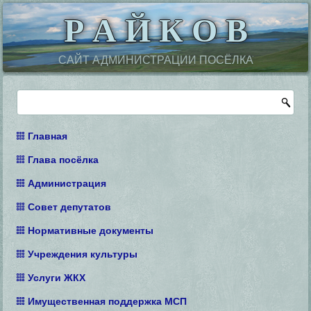
Р А Й К О В
САЙТ АДМИНИСТРАЦИИ ПОСЁЛКА
Главная
Глава посёлка
Администрация
Совет депутатов
Нормативные документы
Учреждения культуры
Услуги ЖКХ
Имущественная поддержка МСП