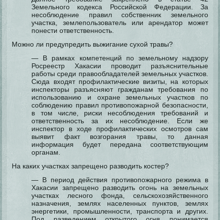
Земельного кодекса Российской Федерации. За
несоблюдение правил собственник земельного
участка, землепользователь или арендатор может
понести ответственность.
Можно ли предупредить выжигание сухой травы?
— В рамках компетенций по земельному надзору
Росреестр Хакасии проводит разъяснительные
работы среди правообладателей земельных участков.
Сюда входят профилактические визиты, на которых
инспекторы разъясняют гражданам требования по
использованию и охране земельных участков по
соблюдению правил противопожарной безопасности,
в том числе, риски несоблюдения требований и
ответственность за их несоблюдение. Если же
инспектор в ходе профилактических осмотров сам
выявит факт возгорания травы, то данная
информация будет передана соответствующим
органам.
На каких участках запрещено разводить костер?
— В период действия противопожарного режима в
Хакасии запрещено разводить огонь на земельных
участках лесного фонда, сельскохозяйственного
назначения, землях населенных пунктов, землях
энергетики, промышленности, транспорта и других.
Под разведением открытого огня понимается