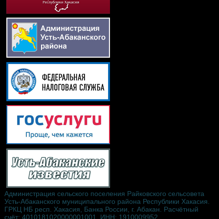
Администрация сельского поселения Райковского сельсовета
Усть-Абаканского муниципального района Республики Хакасия.
ГРКЦ НБ респ. Хакасия, Банка России, г. Абакан. Расчётный
счёт: 4010181020000001001, ИНН: 1910009952,