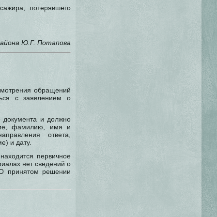
сажира, потерявшего
айона Ю.Г. Потапова
ссмотрения обращений
ься с заявлением о
о документа и должно
ние, фамилию, имя и
аправления ответа,
) и дату.
 находится первичное
риалах нет сведений о
 О принятом решении