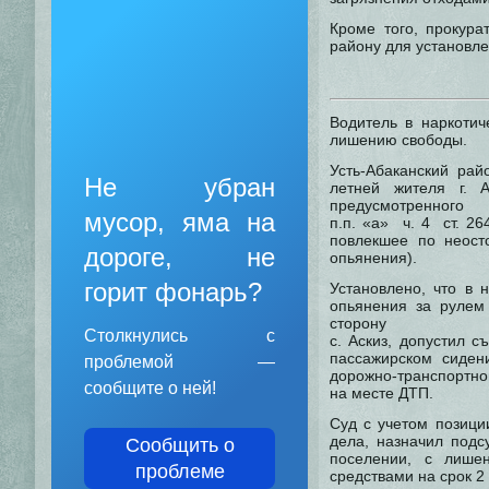
Кроме того, прокур
району для установле
Водитель в наркоти
лишению свободы.
Усть-Абаканский рай
Не убран
летней жителя г. 
предусмотренного
мусор, яма на
п.п. «а» ч. 4 ст. 2
повлекшее по неост
дороге, не
опьянения).
горит фонарь?
Установлено, что в 
опьянения за рулем 
сторону
Столкнулись с
с. Аскиз, допустил 
пассажирском сиден
проблемой —
дорожно-транспортно
сообщите о ней!
на месте ДТП.
Суд с учетом позици
дела, назначил подс
Сообщить о
поселении, с лише
проблеме
средствами на срок 2 