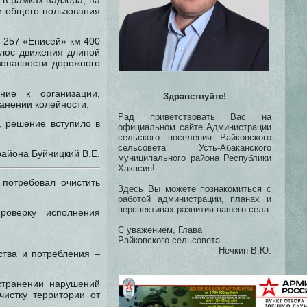
в рамках надзора, на
и общего пользования
Р-257 «Енисей» км 400
олос движения длиной
зопасности дорожного
ние к организации,
Здравствуйте!
анении колейности.
Рад приветствовать Вас на
, решение вступило в
официальном сайте Администрации
сельского поселения Райковского
сельсовета Усть-Абаканского
айона Буйницкий В.Е.
муниципального района Республики
Хакасия!
 потребовал очистить
Здесь Вы можете познакомиться с
работой администрации, планах и
перспективах развития нашего села.
роверку исполнения
С уважением, Глава
Райковского сельсовета
Нечкин В.Ю.
ства и потребления –
странении нарушений
чистку территории от