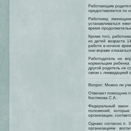
Работающим родителя
предоставляется по и
Работнику, имеющему
устанавливаться еже
время продолжительно
Кроме того, работник
из детей возраста 1
работе в ночное врем
они вправе отказаться о
Работодатель не вп
кормильцем ребенка 
другой родитель не с
связи с ликвидацией о
Вопрос: Можно ли уч
Отвечает помощник п
Костякова С.А.:
Федеральный закон
положений, которые
организации, соответ
Однако согласно п. 
организациям восп