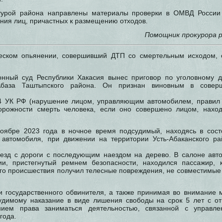
атурой района направлены материалы проверки в ОМВД России 
ния лиц, причастных к размещению отходов.
Помощник прокурора р
ческом опьянении, совершивший ДТП со смертельным исходом, 
онный суд Республики Хакасия вынес приговор по уголовному 
Абаза Таштыпского района. Он признан виновным в соверш
64 УК РФ (нарушение лицом, управляющим автомобилем, правил
орожности смерть человека, если оно совершено лицом, нахо
ноябре 2023 года в ночное время подсудимый, находясь в сост
автомобиля, при движении на территории Усть-Абаканского ра
съезд с дороги с последующим наездом на дерево. В салоне ав
ии, пристегнутый ремнем безопасности, находился пассажир, к
го происшествия получил телесные повреждения, не совместимые 
и государственного обвинителя, а также принимая во внимание 
удимому наказание в виде лишения свободы на срок 5 лет с о
нием права заниматься деятельностью, связанной с управле
года.