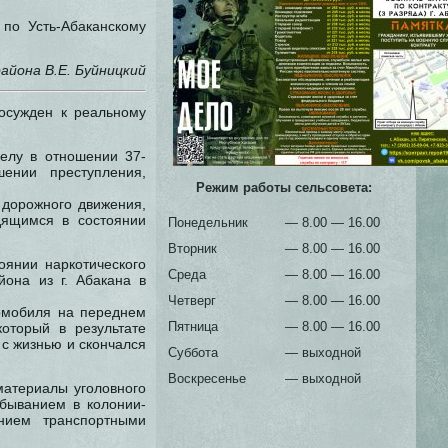
по Усть-Абаканскому
айона В.Е. Буйницкий
осужден к реальному
делу в отношении 37-
ении преступления,
Режим работы сельсовета:
 дорожного движения,
дящимся в состоянии
Понедельник
— 8.00 — 16.00
Вторник
— 8.00 — 16.00
оянии наркотического
Среда
— 8.00 — 16.00
йона из г. Абакана в
Четверг
— 8.00 — 16.00
томобиля на переднем
Пятница
— 8.00 — 16.00
оторый в результате
с жизнью и скончался
Суббота
— выходной
Воскресенье
— выходной
материалы уголовного
тбыванием в колонии-
нием транспортными