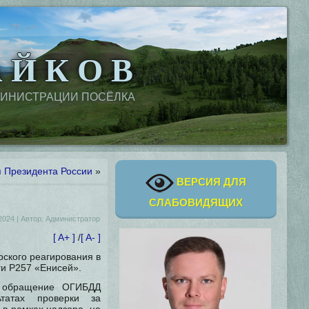
 Й К О В
МИНИСТРАЦИИ ПОСЁЛКА
 Президента России
»
ВЕРСИЯ ДЛЯ
СЛАБОВИДЯЩИХ
2024
|
Автор:
Администратор
[ A+ ]
/
[ A- ]
рского реагирования в
и Р257 «Енисей».
о обращение ОГИБДД
татах проверки за