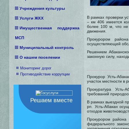
Учреждения культуры
В рамках проверки ус
Услуги ЖКХ
– км 406 имеется ко
более 100 м, что не
Имущественная поддержка
движения.
МСП
Прокурором района
осуществляющей обсл
Муниципальный контроль
Решением Абаканског
законную силу, наход
О нашем поселении
Мониторинг дорог
Противодействие коррупции
Прокурор Усть-Абака
участок местности в р
Прокуратура Усть-
требований природоо
Решаем вместе
В рамках выездной пр
рп. Усть-Абакан осу
отходов животноводств
Прокурором района 
федерального законо
загрязнения отходами