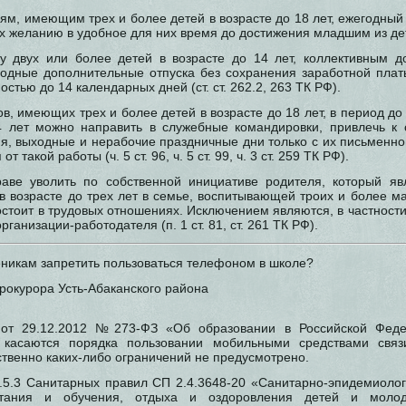
м, имеющим трех и более детей в возрасте до 18 лет, ежегодный
х желанию в удобное для них время до достижения младшим из дет
 двух или более детей в возрасте до 14 лет, коллективным д
годные дополнительные отпуска без сохранения заработной плат
стью до 14 календарных дней (ст. ст. 262.2, 263 ТК РФ).
ов, имеющих трех и более детей в возрасте до 18 лет, в период 
4 лет можно направить в служебные командировки, привлечь к 
я, выходные и нерабочие праздничные дни только с их письменно
т такой работы (ч. 5 ст. 96, ч. 5 ст. 99, ч. 3 ст. 259 ТК РФ).
раве уволить по собственной инициативе родителя, который яв
в возрасте до трех лет в семье, воспитывающей троих и более ма
остоит в трудовых отношениях. Исключением являются, в частности
рганизации-работодателя (п. 1 ст. 81, ст. 261 ТК РФ).
еникам запретить пользоваться телефоном в школе?
рокурора Усть-Абаканского района
 от 29.12.2012 №273-ФЗ «Об образовании в Российской Феде
 касаются порядка пользовании мобильными средствами связ
ственно каких-либо ограничений не предусмотрено.
3.5.3 Санитарных правил СП 2.4.3648-20 «Санитарно-эпидемиолог
итания и обучения, отдыха и оздоровления детей и молод