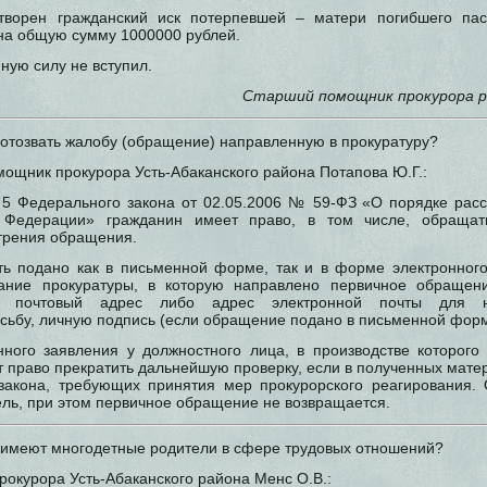
творен гражданский иск потерпевшей – матери погибшего пас
 на общую сумму 1000000 рублей.
нную силу не вступил.
Старший помощник прокурора р
 отозвать жалобу (обращение) направленную в прокуратуру?
ощник прокурора Усть-Абаканского района Потапова Ю.Г.:
т. 5 Федерального закона от 02.05.2006 № 59-ФЗ «О порядке ра
й Федерации» гражданин имеет право, в том числе, обращат
трения обращения.
ь подано как в письменной форме, так и в форме электронног
ание прокуратуры, в которую направлено первичное обраще
я, почтовый адрес либо адрес электронной почты для н
сьбу, личную подпись (если обращение подано в письменной форме
ного заявления у должностного лица, в производстве которого
 право прекратить дальнейшую проверку, если в полученных мате
закона, требующих принятия мер прокурорского реагирования.
ель, при этом первичное обращение не возвращается.
ы имеют многодетные родители в сфере трудовых отношений?
окурора Усть-Абаканского района Менс О.В.: