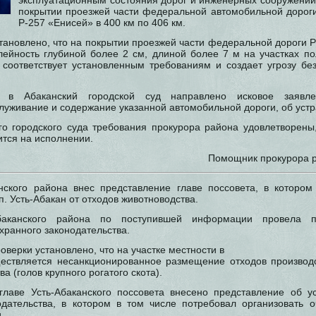
эксплуатационным состояния дорог
и инженерных сооружений 
покрытии проезжей части федеральной автомобильной дорог
Р-257 «Енисей» в 400 км по 406 км.
тановлено, что на покрытии проезжей части федеральной дороги 
лейность глубиной более 2 см, длиной более 7 м на участках п
 соответствует установленным требованиям и создает угрозу бе
 в Абаканский городской суд направлено исковое заявле
уживание и содержание указанной автомобильной дороги, об устр
о городского суда требования прокурора района удовлетворены
ится на исполнении.
Помощник прокурора р
нского района внес представление главе поссовета, в котором
п. Усть-Абакан от отходов животноводства.
Абаканского района по поступившей информации провела п
хранного законодательства.
оверки установлено, что на участке местности в
ществляется несанкционированное размещение отходов производ
а (голов крупного рогатого скота).
главе Усть-Абаканского поссовета внесено представление об у
дательства, в котором в том числе потребовал организовать о
.