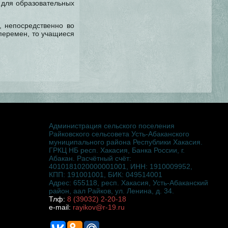
 для образовательных
, непосредственно во
 перемен, то учащиеся
Администрация сельского поселения
Райковского сельсовета Усть-Абаканского
муниципального района Республики Хакасия.
ГРКЦ НБ респ. Хакасия, Банка России, г.
Абакан. Расчётный счёт:
4010181020000001001, ИНН: 1910009952,
КПП: 191001001, БИК: 049514001
Адрес: 655118, респ. Хакасия, Усть-Абаканский
район, аал Райков, ул. Ленина, д. 34.
Тлф:
8 (39032) 2-20-18
e-mail:
rayikov@r-19.ru