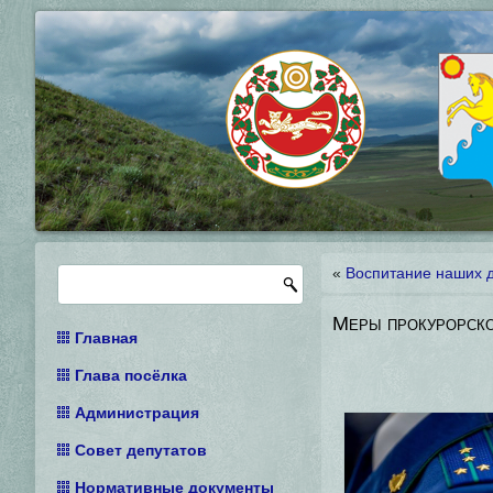
«
Воспитание наших 
Меры прокурорско
Главная
Глава посёлка
Администрация
Совет депутатов
Нормативные документы