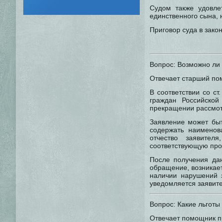
Судом также удовле
единственного сына,
Приговор суда в зако
Вопрос: Возможно ли
Отвечает старший пом
В соответствии со с
граждан Российско
прекращении рассмо
Заявление может быт
содержать наименов
отчество заявител
соответствующую про
После получения дан
обращение, возникает
наличии нарушений 
уведомляется заявит
Вопрос: Какие льгот
Отвечает помощник пр