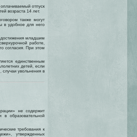
 оплачиваемый отпуск
ей возраста 14 лет.
оговором также могут
ы в удобное для него
до достижения младшим
сверхурочной работе,
го согласия. При этом
ляется единственным
лолетних детей, если
, случаи увольнения в
рации» не содержит
и в образовательной
ические требования к
ежи», утвержденных