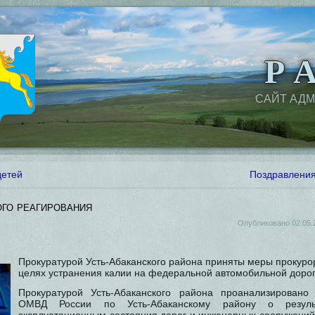
Р А
САЙТ АД
детей
Поздравления
го реагирования
Опубликовано
02.05.
Прокуратурой Усть-Абаканского района приняты меры прокуро
целях устранения калии на федеральной автомобильной дорог
Прокуратурой Усть-Абаканского района проанализирован
ОМВД России по Усть-Абаканскому району о резуль