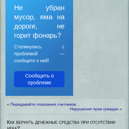
Не убран
мусор, яма на
дороге, не
горит фонарь?
Столкнулись с
проблемой —
сообщите о ней!
Сообщить о
проблеме
«
Передавайте показания счетчиков…
Нарушения прав граждан
»
Как вернуть денежные средства при отсутствии
чека?