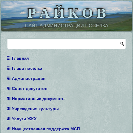
Р А Й К О В
САЙТ АДМИНИСТРАЦИИ ПОСЁЛКА
Главная
Глава посёлка
Администрация
Совет депутатов
Нормативные документы
Учреждения культуры
Услуги ЖКХ
Имущественная поддержка МСП