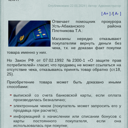
Опубликовано
22.01.2024
|
Автор:
Администратор
[ A+ ]
/
[ A- ]
Отвечает помощник прокурора
Усть-Абаканского района
Плотникова Т.А.:
Магазины нередко отказывают
покупателям вернуть деньги без
чека, т.к. не доказан факт покупки
товара именно у них.
Но Закон РФ от 07.02.1992 №2300-1 «О защите прав
потребителей» гласит, что продавец не может ссылаться на
отсутствие чека, отказываясь принять товар обратно (ст.18,
25).
Приобретение товара может быть доказано иными
способами:
выпиской со счета банковской карты, если оплата
производилась безналично;
электронным чеком (покупатель может запросить его у
продавца при расчете);
информацией о начислении или списании бонусов с
карты постоянного покупателя, если она
использовалась при покупке;