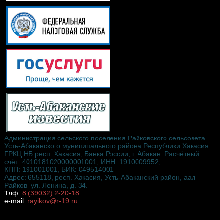
Администрация сельского поселения Райковского сельсовета
Усть-Абаканского муниципального района Республики Хакасия.
ГРКЦ НБ респ. Хакасия, Банка России, г. Абакан. Расчётный
счёт: 4010181020000001001, ИНН: 1910009952,
КПП: 191001001, БИК: 049514001
Адрес: 655118, респ. Хакасия, Усть-Абаканский район, аал
Райков, ул. Ленина, д. 34.
Тлф:
8 (39032) 2-20-18
e-mail:
rayikov@r-19.ru